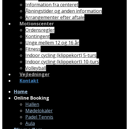
Information fra centeret
Åbningstider og anden information
Arrangementer efter aftale
Motionscenter
Ordensregler
Kontingent
Unge mellem 12 og 16 år
Fitness
Indoor cycling (klippekort) 5-turs
Indoor cycling (klippekort) 10-turs
Volleyball
Vejledninger
Kontakt
Home
Online Booking
Hallen
Mødelokaler
Padel Tennis
Aula