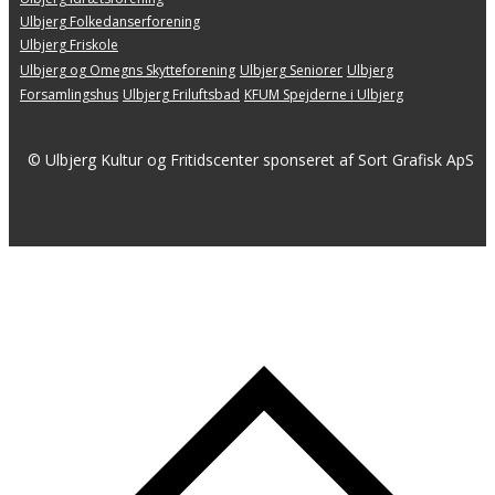
Ulbjerg Folkedanserforening
Ulbjerg Friskole
Ulbjerg og Omegns Skytteforening
Ulbjerg ​Seniorer
Ulbjerg
Forsamlingshus
Ulbjerg Friluftsbad
KFUM Spejderne i Ulbjerg
© Ulbjerg Kultur og Fritidscenter sponseret af Sort Grafisk ApS