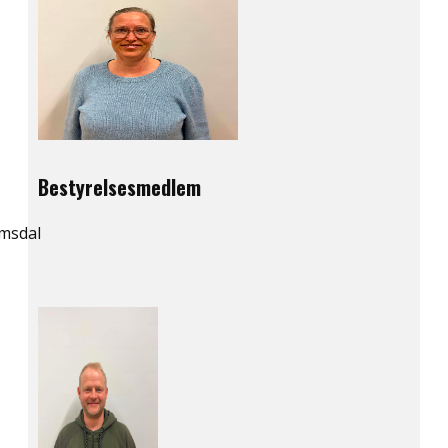
Bestyrelsesmedlem
msdal