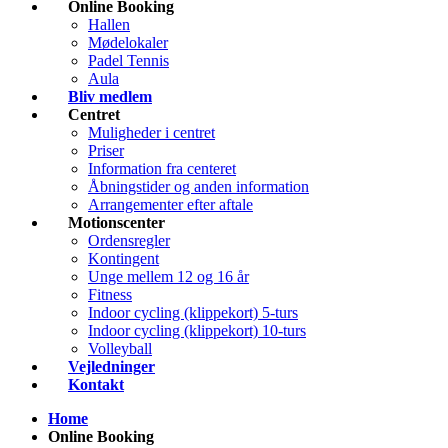
Online Booking
Hallen
Mødelokaler
Padel Tennis
Aula
Bliv medlem
Centret
Muligheder i centret
Priser
Information fra centeret
Åbningstider og anden information
Arrangementer efter aftale
Motionscenter
Ordensregler
Kontingent
Unge mellem 12 og 16 år
Fitness
Indoor cycling (klippekort) 5-turs
Indoor cycling (klippekort) 10-turs
Volleyball
Vejledninger
Kontakt
Home
Online Booking