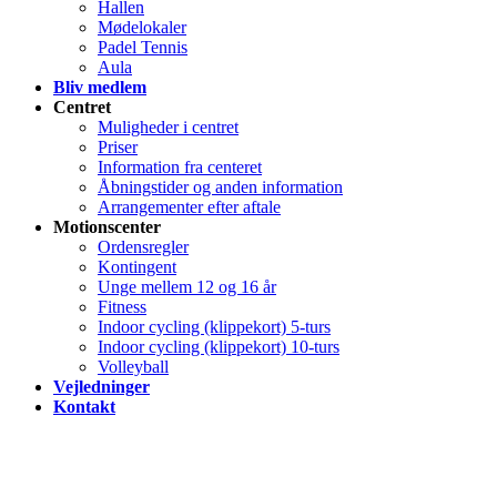
Hallen
Mødelokaler
Padel Tennis
Aula
Bliv medlem
Centret
Muligheder i centret
Priser
Information fra centeret
Åbningstider og anden information
Arrangementer efter aftale
Motionscenter
Ordensregler
Kontingent
Unge mellem 12 og 16 år
Fitness
Indoor cycling (klippekort) 5-turs
Indoor cycling (klippekort) 10-turs
Volleyball
Vejledninger
Kontakt