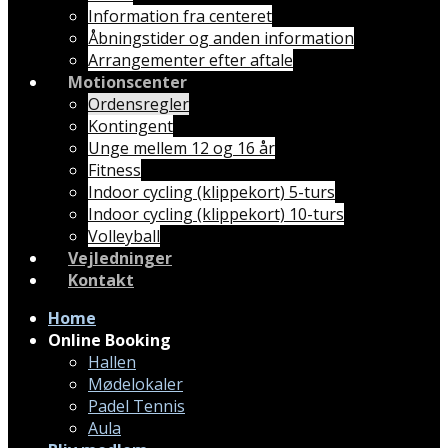
Information fra centeret
Åbningstider og anden information
Arrangementer efter aftale
Motionscenter
Ordensregler
Kontingent
Unge mellem 12 og 16 år
Fitness
Indoor cycling (klippekort) 5-turs
Indoor cycling (klippekort) 10-turs
Volleyball
Vejledninger
Kontakt
Home
Online Booking
Hallen
Mødelokaler
Padel Tennis
Aula