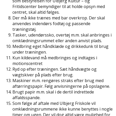
som bestyrelsen for Ulbjerg Kultur – og
Fritidscenter bemyndiger til at holde opsyn med
centret, skal altid følges.
Der må ikke trænes med bar overkrop. Der skal
anvendes indendørs fodtøj og passende
træningstøj.
Tasker, udendørssko, overtøj m.m. skal anbringes i
omklædningsrummet eller anden anvist plads.
Medbring eget håndklæde og drikkedunk til brug
under træningen.
Kun kildevand må medbringes og indtages i
motionscentret
Ryd op efter træningen. Sæt håndvægte og
vægtskiver på plads efter brug.
Maskiner m.m. rengøres straks efter brug med
aftørringspapir. Følg anvisningerne på opslagene.
Brugt papir m.m. skal i de dertil indrettede
affaldsspande.
Som følge af aftale med Ulbjerg Friskole vil
omklædningsrummene ikke kunne benyttes i nogle
timer om ugen. Der vil dog altid være mulighed for