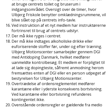
at bruge centrets toilet og bruserum i
indgangsområdet. Oversigt over de timer, hvor
Ulbjerg Friskole benytter omklædningsrummene, vil
blive slået op på centrets info-tavle.
Ved instruktion af et nyt medlem har instruktørerne
fortrinsret til brug af centrets udstyr.
Der må ikke ryges i centret.
Der må ikke indtages alkoholiske drikke eller
euforiserende stoffer før, under og efter træning.
Ulbjerg Motionscenter samarbejder gennem DGI
med Antidoping Danmark, hvilket medfører
uanmeldte kontrolbesøg. Et medlem er forpligtet til
at lade sig dopingteste, såfremt anmodning herom
fremsættes enten af DGI eller en person udpeget af
bestyrelsen for Ulbjerg Motionscenter.
Overtrædelse af ordensreglementet medfører
karantæne eller i yderste konsekvens bortvisning.
Ved karantæne eller bortvisning refunderes
kontingentet ikke.
Ovenstående ordensregler er gældende fra medio