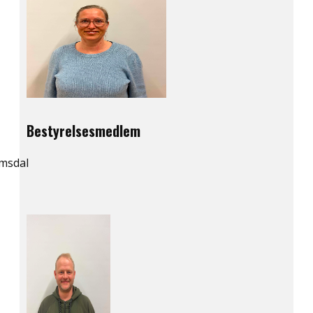
Bestyrelsesmedlem
msdal