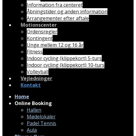
Information fra centeret
Åbningstider og anden information
Arrangementer efter aftale
Motionscenter
Ordensregler
Kontingent
Unge mellem 12 og 16 år
Fitness
Indoor cycling (klippekort) 5-turs
Indoor cycling (klippekort) 10-turs
Volleyball
Vejledninger
Kontakt
Home
Online Booking
Hallen
Mødelokaler
Padel Tennis
Aula