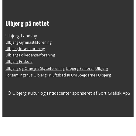
Ulbjerg på nettet
Ulbjerg Landsby
Ulbjerg Gymnastikforening
Ulbjerg Idrætsforening
Ulbjerg Folkedanserforening
Ulbjerg Friskole
Ulbjerg og Omegns Skytteforening
Ulbjerg ​Seniorer
Ulbjerg
Forsamlingshus
Ulbjerg Friluftsbad
KFUM Spejderne i Ulbjerg
© Ulbjerg Kultur og Fritidscenter sponseret af Sort Grafisk ApS